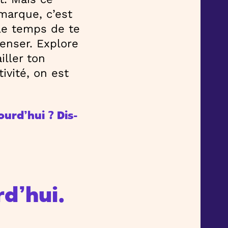
 marque, c’est
le temps de te
penser. Explore
iller ton
ivité, on est
ourd’hui ? Dis-
d’hui.