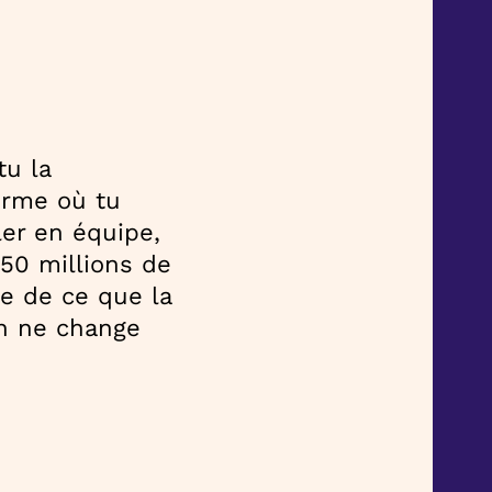
tu la
forme où tu
ler en équipe,
250 millions de
ie de ce que la
en ne change