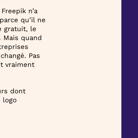
 Freepik n’a
parce qu’il ne
gratuit, le
e. Mais quand
treprises
 changé. Pas
nt vraiment
urs dont
e logo