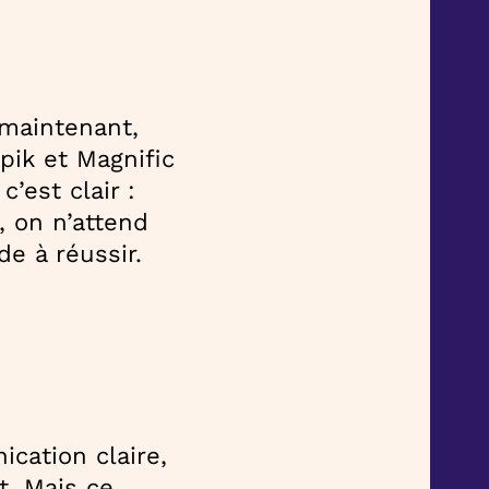
 maintenant,
pik et Magnific
’est clair :
, on n’attend
de à réussir.
cation claire,
t. Mais ce