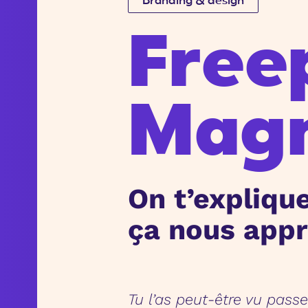
Branding & design
Free
Magn
On t’expliqu
ça nous appr
Tu l’as peut-être vu pass