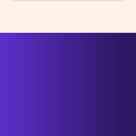
DES PROJETS, UNE
QUESTION OU
SIMPLEMENT L’ENVIE
D’ÉCHANGER ?
CATHERINE VOUS
RÉPONDRA RAPIDEMENT.