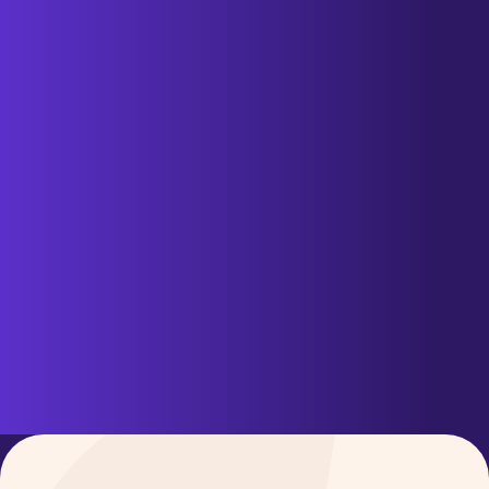
GÉNÉRER DU TRAFIC ET
DE LA CONVERSION.
OBTENEZ UN SITE
INTERNET CLAIR,
OPTIMISÉ POUR LA
CONVERSION ET PENSÉ
POUR GÉNÉRER DES
PROSPECTS QUALIFIÉS.